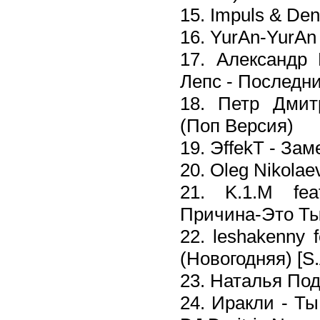
15. Impuls & De
16. YurAn-YurAn
17. Александр 
Лепс - Последн
18. Петр Дмит
(Поп Версия)
19. ЭffekT - За
20. Oleg Nikola
21. K.1.M fe
Причина-Это Т
22. leshakenny f
(Новогодняя) [S.
23. Наталья Под
24. Иракли - Ты 