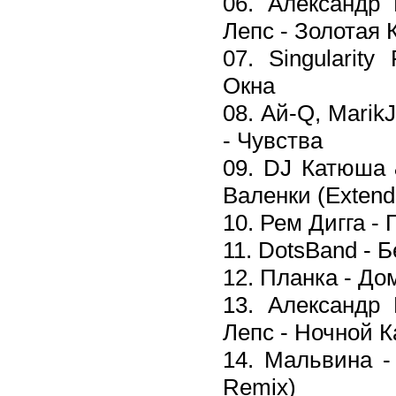
06. Александр 
Лепс - Золотая 
07. Singularity 
Окна
08. Ай-Q, Marik
- Чувства
09. DJ Катюша 
Валенки (Extend
10. Рем Дигга -
11. DotsBand - Б
12. Планка - До
13. Александр 
Лепс - Ночной К
14. Мальвина -
Remix)