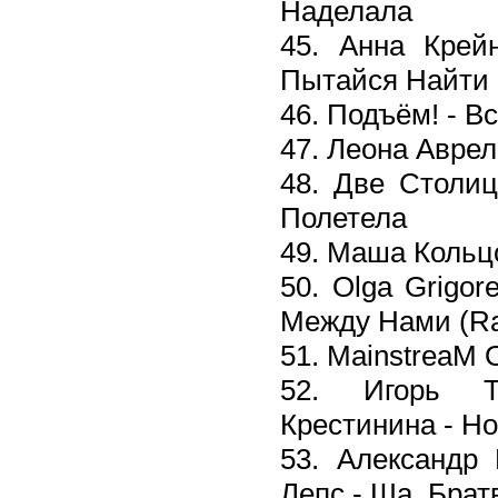
Наделала
45. Анна Крейн
Пытайся Найти
46. Подъём! - В
47. Леона Аврел
48. Две Столиц
Полетела
49. Маша Кольц
50. Olga Grigo
Между Нами (Rad
51. MainstreaM
52. Игорь Т
Крестинина - Н
53. Александр 
Лепс - Ша, Брат