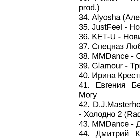
prod.)
34. Alyosha (Ал
35. JustFeel - Н
36. KET-U - Нов
37. Спецназ Лю
38. MMDance - 
39. Glamour - Т
40. Ирина Крес
41. Евгения Б
Могу
42. D.J.Masterh
- Холодно 2 (Rad
43. MMDance - 
44. Дмитрий 