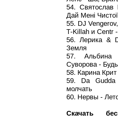
54. Святослав 
Дай Мені Чисто
55. DJ Vengero
T-Killah и Centr
56. Лерика & D
Земля
57. Альбина
Суворова - Буд
58. Карина Крит
59. Da Gudda 
молчать
60. Нервы - Лет
Скачать бес