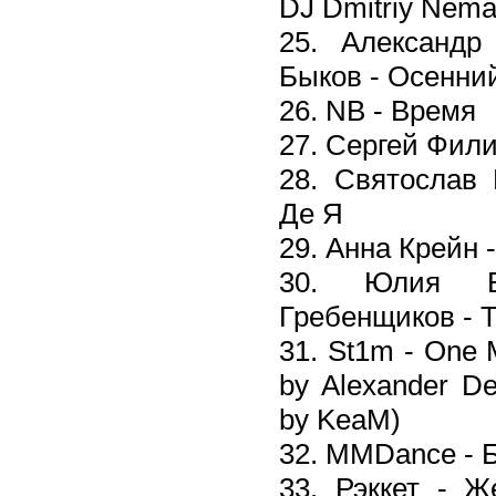
DJ Dmitriy Nema
25. Александ
Быков - Осенни
26. NB - Время
27. Сергей Фили
28. Святослав 
Де Я
29. Анна Крейн 
30. Юлия Б
Гребенщиков - 
31. St1m - One 
by Alexander D
by KeaM)
32. MMDance - 
33. Рэккет - Ж